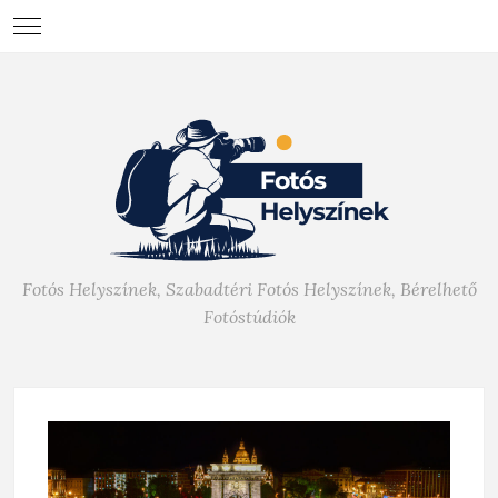
Fotós Helyszínek, Szabadtéri Fotós Helyszínek, Bérelhető
Fotóstúdiók