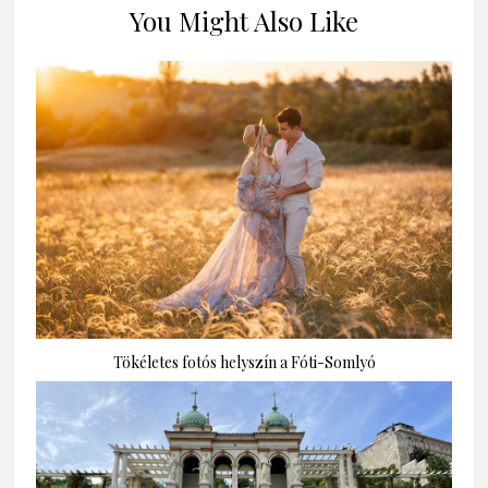
You Might Also Like
Tökéletes fotós helyszín a Fóti-Somlyó