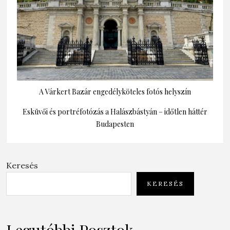
A Várkert Bazár engedélyköteles fotós helyszín
Esküvői és portréfotózás a Halászbástyán – időtlen háttér
Budapesten
Keresés
KERESÉS
Legutóbbi Posztok