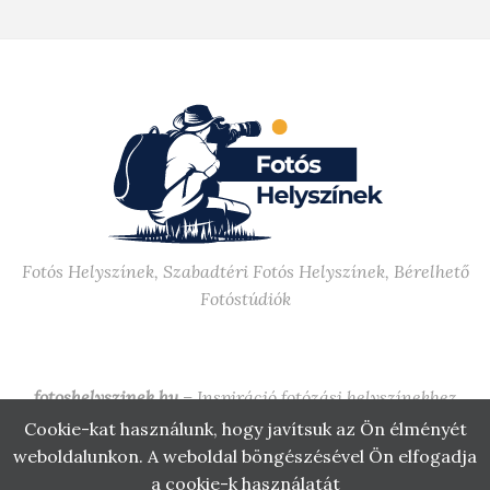
Fotós Helyszínek, Szabadtéri Fotós Helyszínek, Bérelhető
Fotóstúdiók
fotoshelyszinek.hu
– Inspiráció fotózási helyszínekhez
Budapesten, vidéken, stúdióban és szabadtéren.
Cookie-kat használunk, hogy javítsuk az Ön élményét
weboldalunkon. A weboldal böngészésével Ön elfogadja
Impresszum
·
Adatvédelmi nyilatkozat
·
Cookie tájékoztató
a cookie-k használatát