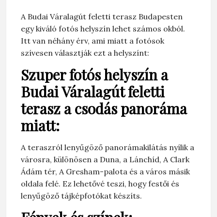
A Budai Váralagút feletti terasz Budapesten
egy kiváló fotós helyszín lehet számos okból.
Itt van néhány érv, ami miatt a fotósok
szívesen választják ezt a helyszínt:
Szuper fotós helyszín a
Budai Váralagút feletti
terasz a csodás panoráma
miatt:
A teraszról lenyűgöző panorámakilátás nyílik a
városra, különösen a Duna, a Lánchíd, A Clark
Ádám tér, A Gresham-palota és a város másik
oldala felé. Ez lehetővé teszi, hogy festői és
lenyűgöző tájképfotókat készíts.