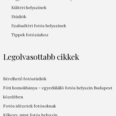
Kültéri helyszínek
Stúdiók
Szabadtéri fotós helyszínek
Tippek fotózáshoz
Legolvasottabb cikkek
Bérelhető fotóstúdiók
Fóti homokbánya – egyedülálló fotós helyszín Budapest
közelében
Fotós idézetek fotósoknak
Kőhegy, mint fotós helyszín