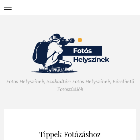
Fotós Helyszínek, Szabadtéri Fotós Helyszínek, Bérelhető
Fotóstúdiók
Tippek Fotózáshoz