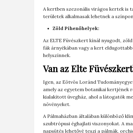
A kertben szezonális virágos kertek is t
területek alkalmasak lehetnek a színpo
Zöld Pihenőhelyek:
Az ELTE Füvészkert kínál nyugodt, zöld 
fák árnyékában vagy a kert eldugottabb 
helyszínnek.
Van
az Elte Füvészker
Igen, az Eötvös Loránd Tudományegyet
amely az egyetem botanikai kertjének 
kialakított üvegház, ahol a látogatók m
növényeket.
A Pálmaházban általában különböző klí
szubtrópusi éghajlati viszonyokat. A m
napsütés lehetővé teszi a pálmák, orch