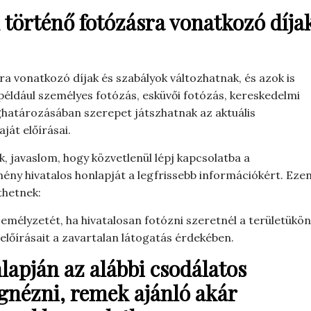
 történő fotózásra vonatkozó díja
a vonatkozó díjak és szabályok változhatnak, és azok is
(például személyes fotózás, esküvői fotózás, kereskedelmi
eghatározásában szerepet játszhatnak az aktuális
ját előírásai.
k, javaslom, hogy közvetlenül lépj kapcsolatba a
mény hivatalos honlapját a legfrissebb információkért. Eze
thetnek:
zemélyzetét, ha hivatalosan fotózni szeretnél a területükön
 előírásait a zavartalan látogatás érdekében.
lapján az alábbi csodálatos
gnézni, remek ajánló akár