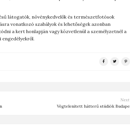
ődésű látogatók, növénykedvelők és természetfotósok
ásra vonatkozó szabályok és lehetőségek azonban
zódni a kert honlapján vagy közvetlenül a személyzetnél a
i engedélyekről.
Next
ín
Végtelenített hátterű stúdiók Budape