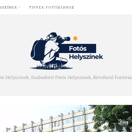
YSZÍNEK
TIPPEK FOTÓZÁSHOZ
ós Helyszínek, Szabadtéri Fotós Helyszínek, Bérelhető Fotóstú