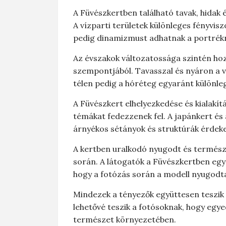
A Füvészkertben található tavak, hidak
A vízparti területek különleges fényvis
pedig dinamizmust adhatnak a portrék
Az évszakok változatossága szintén ho
szempontjából. Tavasszal és nyáron a v
télen pedig a hóréteg egyaránt különl
A Füvészkert elhelyezkedése és kialakítá
témákat fedezzenek fel. A japánkert és
árnyékos sétányok és struktúrák érdek
A kertben uralkodó nyugodt és természe
során. A látogatók a Füvészkertben egy 
hogy a fotózás során a modell nyugod
Mindezek a tényezők együttesen teszik 
lehetővé teszik a fotósoknak, hogy egy
természet környezetében.