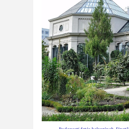
Budapesti fotós helyszínek
,
Fizető