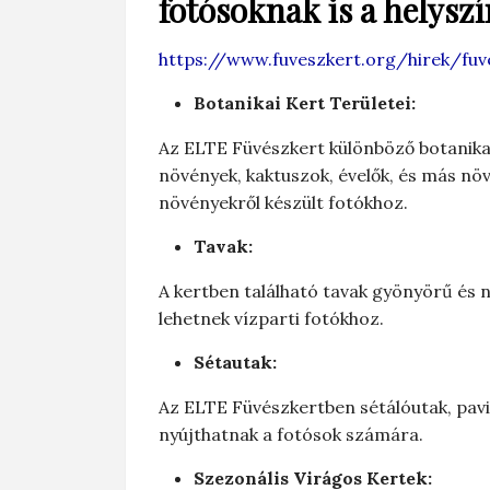
fotósoknak is a helysz
https://www.fuveszkert.org/hirek/fuv
Botanikai Kert Területei:
Az ELTE Füvészkert különböző botanikai
növények, kaktuszok, évelők, és más növ
növényekről készült fotókhoz.
Tavak:
A kertben található tavak gyönyörű és 
lehetnek vízparti fotókhoz.
Sétautak:
Az ELTE Füvészkertben sétálóutak, pavil
nyújthatnak a fotósok számára.
Szezonális Virágos Kertek: