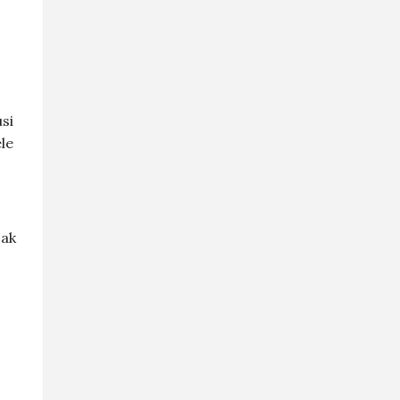
si
le
sak