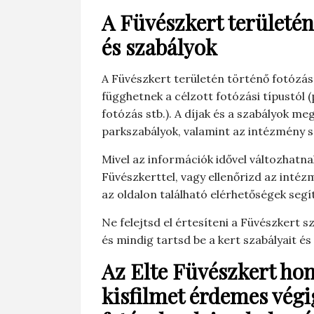
A Füvészkert területén
és szabályok
A Füvészkert területén történő fotózásr
függhetnek a célzott fotózási típustól 
fotózás stb.). A díjak és a szabályok m
parkszabályok, valamint az intézmény sa
Mivel az információk idővel változhatna
Füvészkerttel, vagy ellenőrizd az intéz
az oldalon található elérhetőségek segí
Ne felejtsd el értesíteni a Füvészkert s
és mindig tartsd be a kert szabályait és
Az Elte Füvészkert hon
kisfilmet érdemes végi