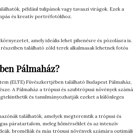
alálhatók, például tulipánok vagy tavaszi virágok. Ezek a
mpás és kreatív portréfotókhoz.
környezetet, amely ideális lehet pihenésre és pózolásra is.
részeiben található zöld terek alkalmasak lehetnek fotós
tben Pálmaház?
em (ELTE) Füvészkertjében található Budapest Pálmaház,
része. A Pálmaház a trópusi és szubtrópusi növények szám
egtekinthetik és tanulmányozhatják ezeket a különleges
mazónák találhatók, amelyek megteremtik a trópusi és
agas páratartalom, meleg hőmérséklet és az intenzív
ideák, broméliák és más trópusi növények számára optimáli