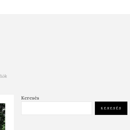
diók
Keresés
KERESÉS