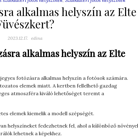
sra alkalmas helyszín az Elte
Füvészkert?
2023.12.17.
edina
zásra alkalmas helyszín az Elte
 jegyes fotózásra alkalmas helyszín a fotósok számára.
tozatos elemek miatt. A kertben fellelhető gazdag
leges atmoszféra kiváló lehetőséget teremt a
tes elemek kiemelik a modell szépségét.
yan helyszíneket fedezhetnek fel, ahol a különböző növénye
rálók lehetnek a képekhez.