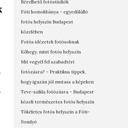
Bérelhető fotóstúdiók
k
Fóti homokbánya – egyedülálló
fotós helyszín Budapest
közelében
Fotós idézetek fotósoknak
Kőhegy, mint fotós helyszín
Mit vegyél fel szabadtéri
fotózásra? – Praktikus tippek,
n
hogy igazán jól mutass a képeken
,
Teve-szikla fotózásra – Budapest
közeli természetes fotós helyszín
Tökéletes fotós helyszín a Fóti-
Somlyó