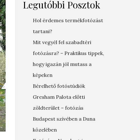
Legutóbbi Posztok
Hol érdemes termékfotózást
tartani?
Mit vegyél fel szabadtéri
fotózásra? – Praktikus tippek,
hogy igazán jól mutass a
képeken
Bérelhető fotóstúdiók
Gresham Palota előtti
zöldterület – fotózás
Budapest szívében a Duna
közelében