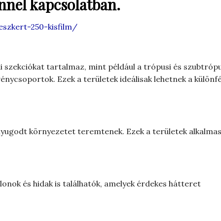
ínnel kapcsolatban.
eszkert-250-kisfilm/
 szekciókat tartalmaz, mint például a trópusi és szubtrópu
énycsoportok. Ezek a területek ideálisak lehetnek a különfé
nyugodt környezetet teremtenek. Ezek a területek alkalma
onok és hidak is találhatók, amelyek érdekes hátteret