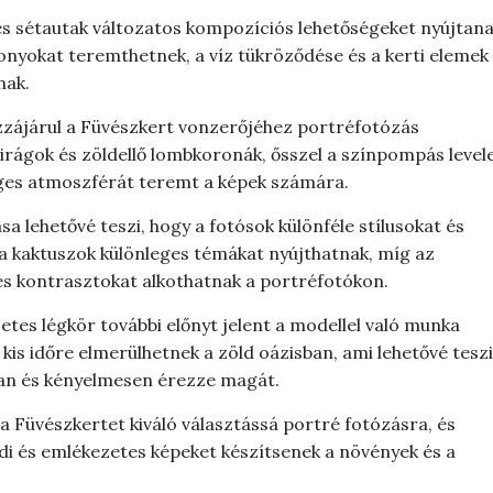
 és sétautak változatos kompozíciós lehetőségeket nyújtana
zonyokat teremthetnek, a víz tükröződése és a kerti elemek
nak.
zzájárul a Füvészkert vonzerőjéhez portréfotózás
irágok és zöldellő lombkoronák, ősszel a színpompás levele
eges atmoszférát teremt a képek számára.
sa lehetővé teszi, hogy a fotósok különféle stílusokat és
 a kaktuszok különleges témákat nyújthatnak, míg az
es kontrasztokat alkothatnak a portréfotókon.
tes légkör további előnyt jelent a modellel való munka
kis időre elmerülhetnek a zöld oázisban, ami lehetővé teszi
tan és kényelmesen érezze magát.
a Füvészkertet kiváló választássá portré fotózásra, és
edi és emlékezetes képeket készítsenek a növények és a