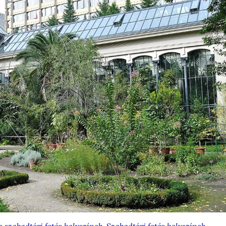
s szabadtéri fotós helyszínek
,
Szabadtéri fotós helyszínek