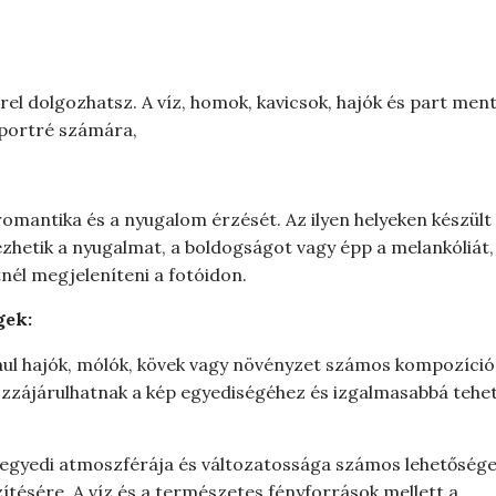
rel dolgozhatsz. A víz, homok, kavicsok, hajók és part ment
 portré számára,
mantika és a nyugalom érzését. Az ilyen helyeken készült
ezhetik a nyugalmat, a boldogságot vagy épp a melankóliát,
nél megjeleníteni a fotóidon.
gek:
dául hajók, mólók, kövek vagy növényzet számos kompozíció
ozzájárulhatnak a kép egyediségéhez és izgalmasabbá tehet
 egyedi atmoszférája és változatossága számos lehetősége
zítésére. A víz és a természetes fényforrások mellett a