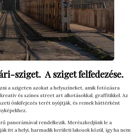
ri-sziget. A sziget felfedezése.
dezni a szigeten azokat a helyszíneket, amik fotózásra
reatív és színes street art alkotásokkal, graffitikkel. Az
szeti önkifejezés terét nyújtják, és remek háttérként
ényképekhez.
yörű panorámával rendelkezik. Merészkedjünk le a
ák itt a helyi, harmadik kerületi lakosok közül, így ha nem