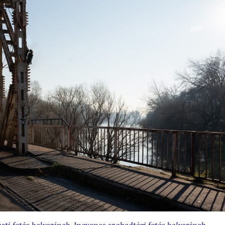
sti fotós helyszínek
,
Ingyenes szabadtéri fotós helyszínek
,