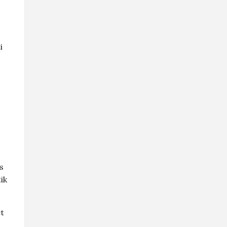
i
s
ik
t