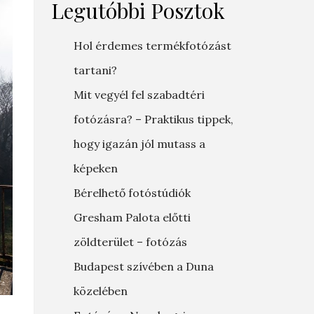
Legutóbbi Posztok
Hol érdemes termékfotózást
tartani?
Mit vegyél fel szabadtéri
fotózásra? – Praktikus tippek,
hogy igazán jól mutass a
képeken
Bérelhető fotóstúdiók
Gresham Palota előtti
zöldterület – fotózás
Budapest szívében a Duna
közelében