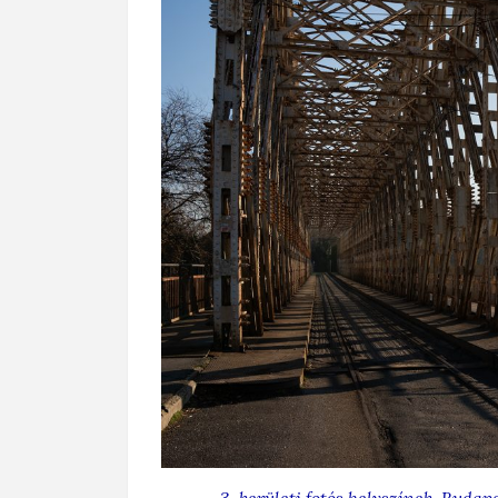
3. kerületi fotós helyszínek
,
Budape