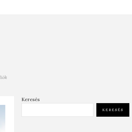
diók
Keresés
KERESÉS