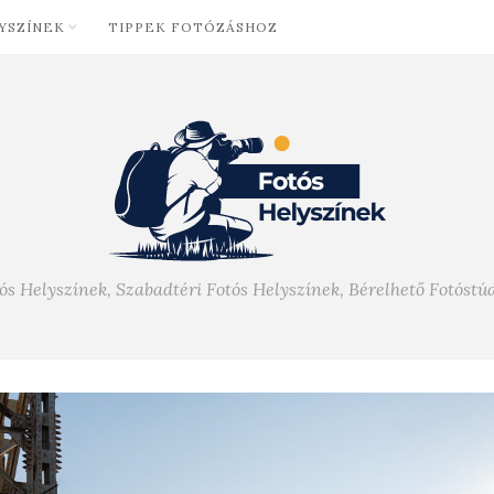
YSZÍNEK
TIPPEK FOTÓZÁSHOZ
ós Helyszínek, Szabadtéri Fotós Helyszínek, Bérelhető Fotóstú