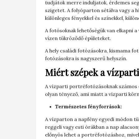
tudjátok merre induljatok, érdemes segít
szigetet. A folyóparton sétálva vagy a h
különleges fényekkel és színekkel, külö
A fotósoknak lehetőségük van elkapni a v
vízen tükröződő épületeket.
A hely családi fotózásokra, kismama fo
fotózásokra is nagyszerű helyszín.
Miért szépek a vízpart
A vízparti portréfotózásoknak számos 
olyan tényező, ami miatt a vízparti kö
Természetes fényforrások:
A vízparton a napfény egyedi módon tük
reggeli vagy esti órákban a nap alacso
előnyös lehet a portréfotózáshoz, mivel