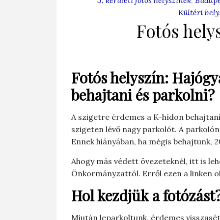
Kültéri hel
Fotós hely
Fotós helyszín: Hajógyá
behajtani és parkolni?
A szigetre érdemes a K-hídon behajtani
szigeten lévő nagy parkolót. A parkolón 
Ennek hiányában, ha mégis behajtunk, 
Ahogy más védett övezeteknél, itt is l
Önkormányzattól. Erről ezen a linken o
Hol kezdjük a fotózást
Miután leparkoltunk, érdemes visszasétá