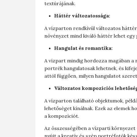
textúrájának.
Háttér változatossága:
A vízparton rendkívül változatos háttér
növényzet mind kiváló háttér lehet egy
Hangulat és romantika:
A vízpart mindig hordozza magában a ro
portrék hangulatosak lehetnek, és kifej
attól függően, milyen hangulatot szeret
Változatos kompozíciós lehetősé
A vízparton található objektumok, pél
lehetőséget kínálnak. Ezek az elemek h
a kompozíciót.
Az összességében a vízparti környezet
nyújt a kreatív és szép portréfotók kés