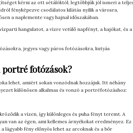
séget kérni az ott sétálóktól, legtöbbjük jól ismeri a telje
ídról fényképezve csodálatos kilátás nyílik a városra,
nösen a naplemente vagy hajnal időszakában.
ízparti hangulatot, a vízre vetülő napfényt, a hajókat, és a
tózásokra, jegyes vagy páros fotózásokra, kutyás
i portré fotózások?
oka lehet, amiért sokan vonzódnak hozzájuk. Itt néhány
rnyezet különösen alkalmas és vonzó a portréfotózáshoz:
röződik a vízen, így különleges és puha fényt teremt. A
nyan van az égen, ami kellemes árnyékokat eredményez. Ez
 a lágyabb fény előnyös lehet az arcoknak és a bőr