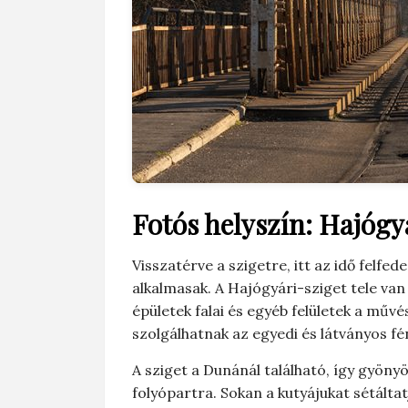
Fotós helyszín: Hajógyá
Visszatérve a szigetre, itt az idő felfe
alkalmasak. A Hajógyári-sziget tele van k
épületek falai és egyéb felületek a művé
szolgálhatnak az egyedi és látványos f
A sziget a Dunánál található, így gyön
folyópartra. Sokan a kutyájukat sétáltatj