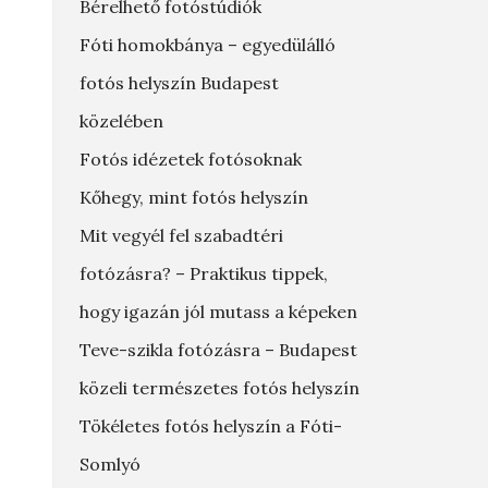
Bérelhető fotóstúdiók
Fóti homokbánya – egyedülálló
fotós helyszín Budapest
közelében
Fotós idézetek fotósoknak
Kőhegy, mint fotós helyszín
Mit vegyél fel szabadtéri
fotózásra? – Praktikus tippek,
hogy igazán jól mutass a képeken
Teve-szikla fotózásra – Budapest
közeli természetes fotós helyszín
Tökéletes fotós helyszín a Fóti-
Somlyó