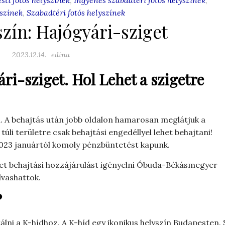
yszínek
,
Szabadtéri fotós helyszínek
szín: Hajógyári-sziget
2023.12.14.
edina
ri-sziget. Hol Lehet a szigetre
. A behajtás után jobb oldalon hamarosan meglátjuk a
túli területre csak behajtási engedéllyel lehet behajtani!
2023 januártól komoly pénzbüntetést kapunk.
ehet behajtási hozzájárulást igényelni Óbuda-Békásmegyer
lvashattok.
?
lni a K-hídhoz. A K-híd egy ikonikus helyszín Budapesten. 