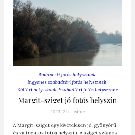
Budapesti fotós helyszínek
,
Ingyenes szabadtéri fotós helyszínek
,
Kültéri helyszínek
,
Szabadtéri fotós helyszínek
Margit-sziget jó fotós helyszín
2023.12.14.
edina
A Margit-sziget egy kivételesen jó, gyönyörű
és változatos fotós helyszín. A sziget számos