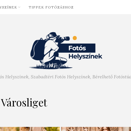
YSZÍNEK
TIPPEK FOTÓZÁSHOZ
ós Helyszínek, Szabadtéri Fotós Helyszínek, Bérelhető Fotóstú
Városliget