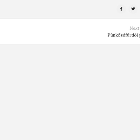
Next
Pünkösdfürdői 