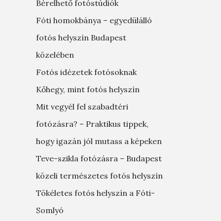
Bérelhető fotóstúdiók
Fóti homokbánya – egyedülálló
fotós helyszín Budapest
közelében
Fotós idézetek fotósoknak
Kőhegy, mint fotós helyszín
Mit vegyél fel szabadtéri
fotózásra? – Praktikus tippek,
hogy igazán jól mutass a képeken
Teve-szikla fotózásra – Budapest
közeli természetes fotós helyszín
Tökéletes fotós helyszín a Fóti-
Somlyó