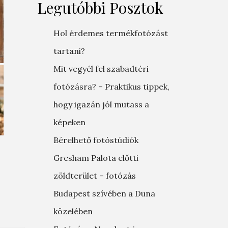
Legutóbbi Posztok
Hol érdemes termékfotózást
tartani?
Mit vegyél fel szabadtéri
fotózásra? – Praktikus tippek,
hogy igazán jól mutass a
képeken
Bérelhető fotóstúdiók
Gresham Palota előtti
zöldterület – fotózás
Budapest szívében a Duna
közelében