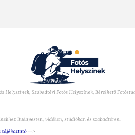
ós Helyszínek, Szabadtéri Fotós Helyszínek, Bérelhető Fotóstú
zínekhez Budapesten, vidéken, stúdióban és szabadtéren.
 tájékoztató
-->