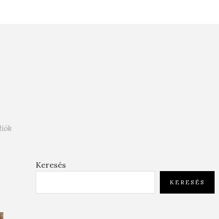
diók
Keresés
KERESÉS