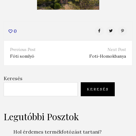
0
Previous Post
Next Post
Fóti somlyó
Foti-Homokbanya
Keresés
KERESÉS
Legutóbbi Posztok
Hol érdemes termékfotózást tartani?