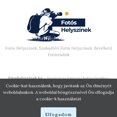
Fotós Helyszínek, Szabadtéri Fotós Helyszínek, Bérelhető
Fotóstúdiók
fotoshelyszinek.hu
– Inspiráció fotózási helyszínekhez
Budapesten, vidéken, stúdióban és szabadtéren.
Cookie-kat használunk, hogy javítsuk az Ön élményét
weboldalunkon. A weboldal böngészésével Ön elfogadja
Impresszum
·
Adatvédelmi nyilatkozat
·
Cookie tájékoztató
a cookie-k használatát
-->
© 2025 fotoshelyszinek.hu – Minden jog
fenntartva
.
Elfogadom