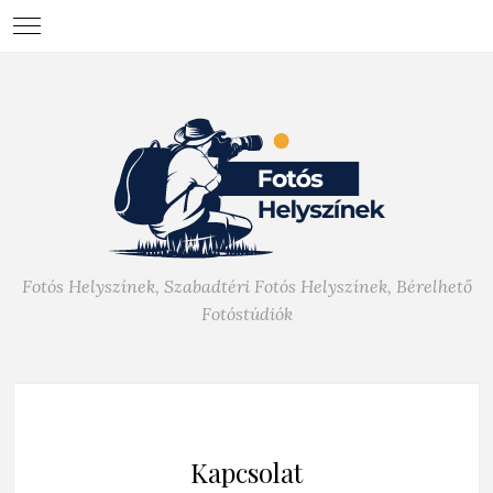
Fotós Helyszínek, Szabadtéri Fotós Helyszínek, Bérelhető
Fotóstúdiók
Kapcsolat